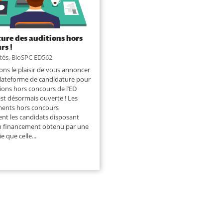
ure des auditions hors
rs !
ités
,
BioSPC ED562
ns le plaisir de vous annoncer
lateforme de candidature pour
tions hors concours de l’ED
st désormais ouverte ! Les
ments hors concours
nt les candidats disposant
un financement obtenu par une
e que celle...