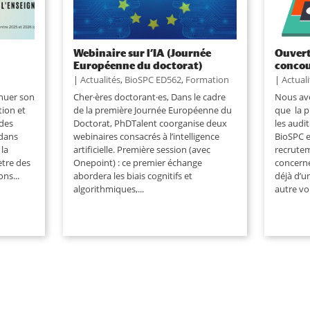
Webinaire sur l’IA (Journée
Ouvert
r
Européenne du doctorat)
concou
|
Actualités
,
BioSPC ED562
,
Formation
|
Actual
inuer son
Cher·ères doctorant·es, Dans le cadre
Nous avo
tion et
de la première Journée Européenne du
que la p
 des
Doctorat, PhDTalent coorganise deux
les audi
 dans
webinaires consacrés à l’intelligence
BioSPC e
 la
artificielle. Première session (avec
recrute
ètre des
Onepoint) : ce premier échange
concerne
ns...
abordera les biais cognitifs et
déjà d’
algorithmiques,...
autre voi