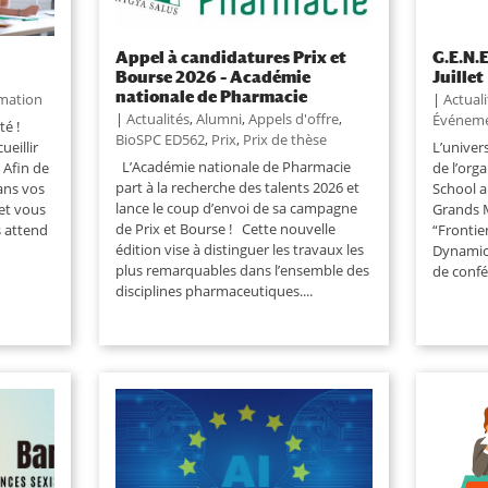
Appel à candidatures Prix et
G.E.N.
Bourse 2026 – Académie
Juillet
nationale de Pharmacie
mation
|
Actual
|
Actualités
,
Alumni
,
Appels d'offre
,
Événem
ité !
BioSPC ED562
,
Prix
,
Prix de thèse
eillir
L’univers
L’Académie nationale de Pharmacie
 Afin de
de l’org
part à la recherche des talents 2026 et
ans vos
School a
lance le coup d’envoi de sa campagne
et vous
Grands 
de Prix et Bourse ! Cette nouvelle
s attend
“Frontie
édition vise à distinguer les travaux les
Dynamics
plus remarquables dans l’ensemble des
de confé
disciplines pharmaceutiques....