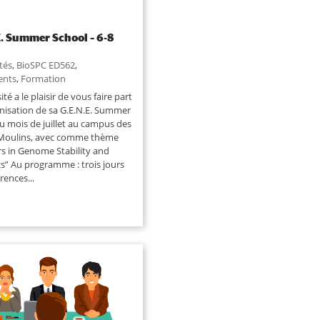
E. Summer School – 6-8
ités
,
BioSPC ED562
,
ents
,
Formation
ité a le plaisir de vous faire part
anisation de sa G.E.N.E. Summer
u mois de juillet au campus des
Moulins, avec comme thème
rs in Genome Stability and
” Au programme : trois jours
rences...